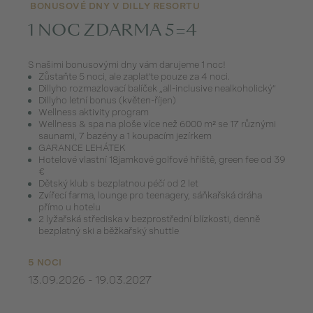
BONUSOVÉ DNY V DILLY RESORTU
1 NOC ZDARMA 5=4
S našimi bonusovými dny vám darujeme 1 noc!
Zůstaňte 5 noci, ale zaplaťte pouze za 4 noci.
Dillyho rozmazlovací balíček „all-inclusive nealkoholický“
Dillyho letní bonus (květen-říjen)
Wellness aktivity program
Wellness & spa na ploše více než 6000 m² se 17 různými
saunami, 7 bazény a 1 koupacím jezírkem
GARANCE LEHÁTEK
Hotelové vlastní 18jamkové golfové hřiště, green fee od 39
€
Dětský klub s bezplatnou péčí od 2 let
Zvířecí farma, lounge pro teenagery, sáňkařská dráha
přímo u hotelu
2 lyžařská střediska v bezprostřední blízkosti, denně
bezplatný ski a běžkařský shuttle
5 NOCI
13.09.2026 - 19.03.2027