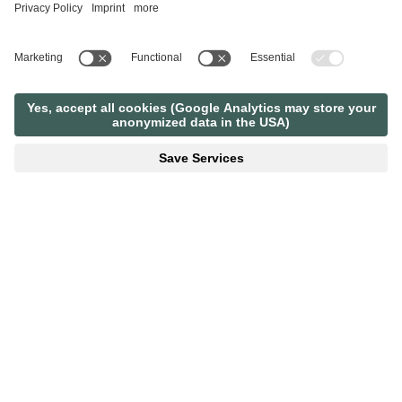
PREHEADLINE
NABÍDKA PŘESNĚ PODLE
VAŠICH PREFERENCÍ?
POPTÁVKY
REZERVOVAT
ČAS NA DOVOLENOU
DALŠÍ BALÍČKY DOVOLENÉ