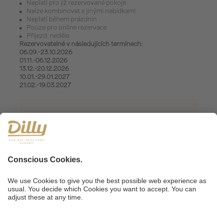
Neplatí pro již rezervované pokoje
Nelze kombinovat s jinými nabídkami
Neplatí během prázdnin
Pouze pro online rezervace
Příjezd: neděle
Rezervovatelné v následujících termínech:
06.09.-23.10.2026
01.11.-06.12.2026
13.12.-20.12.2026
10.01.-29.01.2027
21.02.-19.03.2027
OD 820 €
Cena za osobu
WELLNESS STUDIO 28M²
POPTÁVKY
REZERVOVAT