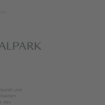
lpen
NALPARK
ffpunkt und
 unserem
ts des