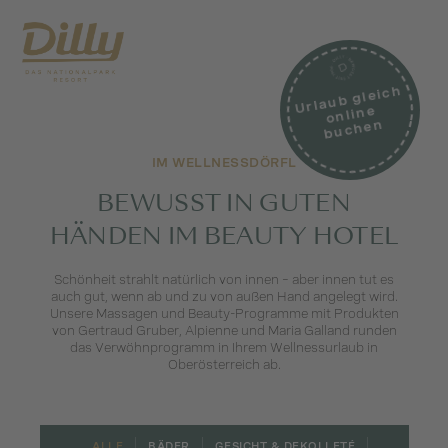
Urlaub gleich
online
buchen
IM WELLNESSDÖRFL
BEWUSST IN GUTEN
HÄNDEN IM BEAUTY HOTEL
Schönheit strahlt natürlich von innen – aber innen tut es
auch gut, wenn ab und zu von außen Hand angelegt wird.
Unsere Massagen und Beauty-Programme mit Produkten
von Gertraud Gruber, Alpienne und Maria Galland runden
das Verwöhnprogramm in Ihrem Wellnessurlaub in
Oberösterreich ab.
ALLE
BÄDER
GESICHT & DEKOLLETÉ