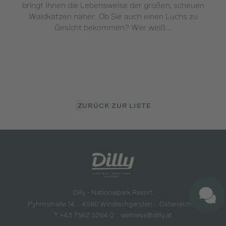
bringt Ihnen die Lebensweise der großen, scheuen
Waldkatzen näher. Ob Sie auch einen Luchs zu
Gesicht bekommen? Wer weiß...
ZURÜCK ZUR LISTE
Dilly - Nationalpark Resort
Pyhrnstraße 14
4580 Windischgarsten
Österreich
T +43 7562 5264 0
wellness@dilly.at