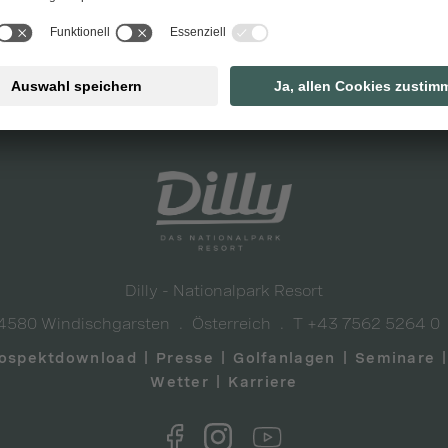
en
Dilly - Nationalpark Resort
4580 Windischgarsten
Österreich
T +43 7562 5264 0
ospektdownload
Presse
Golfanlagen
Seminare
Wetter
Karriere