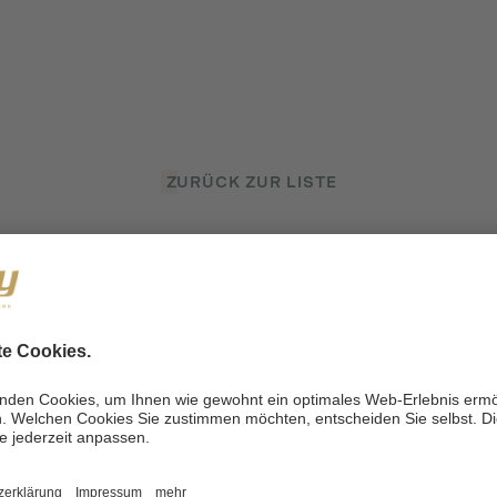
ZURÜCK ZUR LISTE
INE
ANFRAGEN
B
reude
wellness@dilly.at
Bewusst