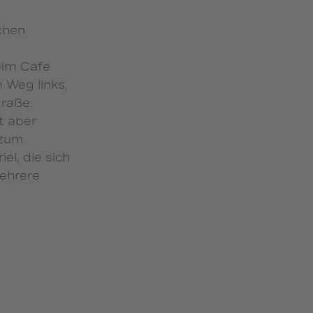
chen
eim Cafe
 Weg links,
traße.
t aber
 zum
el, die sich
mehrere