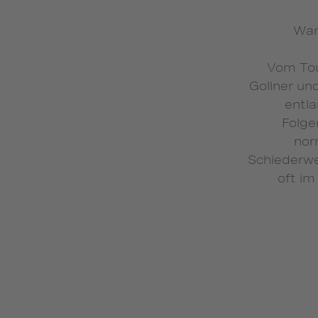
Wan
Vom Tou
Gollner un
entla
Folge
nor
Schiederwei
oft im