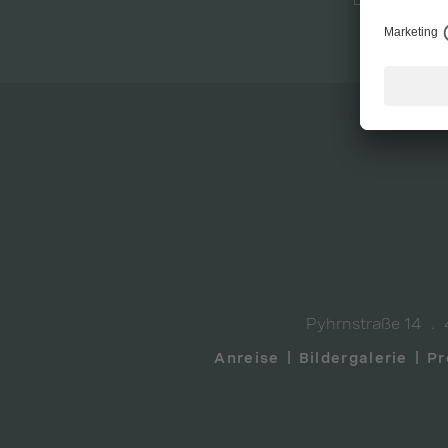
schenk
Pyhrnstraße 14
Anreise
Bildergalerie
Pr