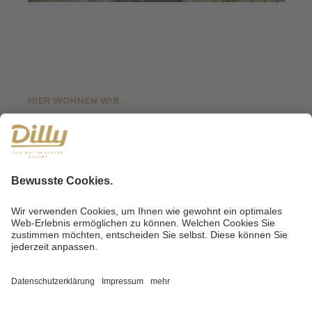
HIER WOHNEN WIR
Eines unserer Highlights in unserem Familienhotel
in Oberösterreich ist der hoteleigene Streichelzoo.
Hier ist kuscheln und füttern erlaubt.
Unsere tierischen Freunde freuen sich auf euren
Besuch!
Die beiden Zwerg-Ponys: Pony Otto und Pippi-
Lotta
Die beiden Zwerg-Esel: Brüder Otto und Max
Unsere Hasen-Familie: Tick, Trick, Track, Stani,
Franzi, Peppo
Die Meerschweinchen-Crew