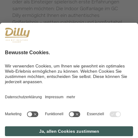
oder als Einsteiger spielerisch erste Erfahrungen
sammeln möchten: Die Indoor Golfanlage im GC
Dilly ermöglicht Ihnen ein authentisches
Golferlebnis – wetterunabhängig und komfortabel.
Spielen Sie auf über 300 der schönsten Golfplätze
weltweit, analysieren Sie jeden Schlag und
verbessern Sie Ihr Spiel mit exakten Ballflugdaten.
Auch für Familien, Gruppen und Firmen ist das
Indoor Golf in Oberösterreich ein echtes Highlight:
Lustige Spiele, virtuelle Wettbewerbe und
gemeinsame Erlebnisse sorgen für jede Menge
Spaß.
Ideal als Schlechtwetterprogramm, für
Teambuilding-Events oder als Trainingseinheit in
der Winterpause – im Golfclub Dilly genießen Sie
Golfgenuss an 365 Tagen im Jahr