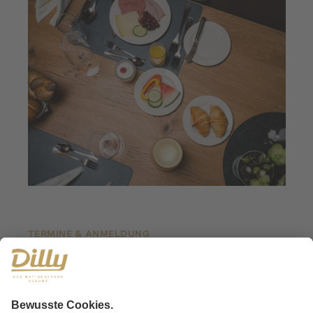
TERMINE & ANMELDUNG
Termine
Jeweils von 8.00 bis 9.00 Yoga & von 9.00 bis
10.00 Brunch
Montag, 6. April (Osterbrunch)
Freitag, 1. Mai (Feiertag)