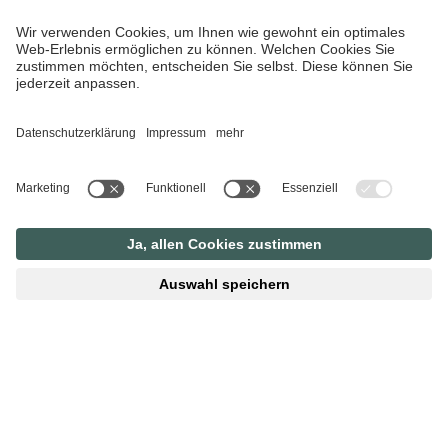
Montag, 25. Mai (Pfingstbrunch)
Sonntag, 14. Juni (Vatertag)
Sonntag, 28. Juni
Sonntag, 12. Juli
Sonntag, 16. August
Kosten: € 45 pro Person
Ort: Edlbacher Badesee & Salettl am Golfplatz
(Edlbach 96, 4580 Windischgarsten)
Anmeldung: info@golfanlage.at oder +43 0
7562/20678
​*Bei Regen findet die Yoga-Einheit indoor statt.
*Mindestens vier bis maximial 15 Teilnehmer:innen
* Umkleidemöglichkeiten, Duschen und Spints
stehen dir kostenlos im Salettl zur Verfügung. Bitte
bringe dein eigenes Handtuch mit.