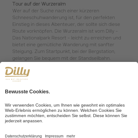
Tour auf der Wurzeralm
Wer auf der Suche nach einer kürzeren
Schneeschuhwanderung ist, für den perfekten
Einstieg in dieses Abenteuer, der sollte sich diese
Route vorknöpfen. Die Wurzeralm ist vom Dilly –
Das Nationalpark Resort – leicht zu erreichen und
bietet eine gemütliche Wanderung mit sanfter
Steigung. Zum Startpunkt, bei der Bergstation,
gelangen Sie bequem mit der Standseilbahn.
Rechnen Sie mit etwa 1,5 Stunden für diese Tour.
Romantische Großgrubrunde
Die „Romantische“ – so wird die Großgrubrunde auf
den Wegweisern angepriesen. Kein Wunder, denn
sie führt quer durch das malerische Bergdorf und
eine sonderbar-magische Idylle. Das macht sie zu
einer der beliebtesten Schneeschuhtouren der
Region. Planen Sie für diese Runde etwa zwei
Stunden ein.