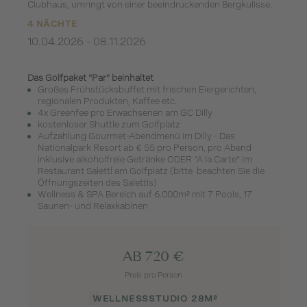
Clubhaus, umringt von einer beeindruckenden Bergkulisse.
4 NÄCHTE
10.04.2026 - 08.11.2026
Das Golfpaket "Par" beinhaltet
Großes Frühstücksbuffet mit frischen Eiergerichten,
regionalen Produkten, Kaffee etc.
4x Greenfee pro Erwachsenen am GC Dilly
kostenloser Shuttle zum Golfplatz
Aufzahlung Gourmet-Abendmenü im Dilly - Das
Nationalpark Resort ab € 55 pro Person, pro Abend
inklusive alkoholfreie Getränke ODER "A la Carte" im
Restaurant Salettl am Golfplatz (bitte beachten Sie die
Öffnungszeiten des Salettls)
Wellness & SPA Bereich auf 6.000m² mit 7 Pools, 17
Saunen- und Relaxkabinen
AB 720 €
Preis pro Person
WELLNESSSTUDIO 28M²